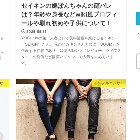
セイキンの嫁ぽんちゃんの顔バレ
は？年齢や身長などwiki風プロフィ
え
ールや馴れ初めや子供について！
！
2025.08.18
YouTuberの第一人者として長年活躍を続けるセイキン
る
（SEIKIN）さん。 兄のヒカキンさんと共に「UUUM」を
。
代表する存在であり、音楽活動や商品レビュー、ライフス
し
タイルの発信など幅広いジャンルで人気を集めていま
活
す。...
サー
インフルエンサー