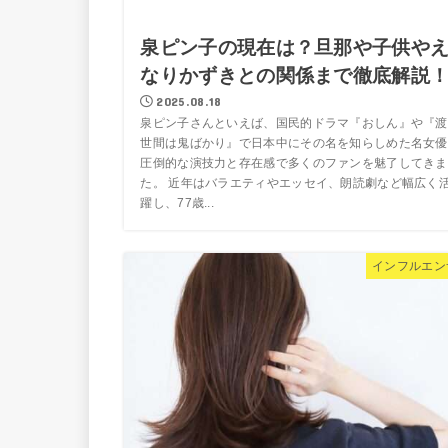
泉ピン子の現在は？旦那や子供や
なりかずきとの関係まで徹底解説
2025.08.18
泉ピン子さんといえば、国民的ドラマ『おしん』や『渡
世間は鬼ばかり』で日本中にその名を知らしめた名女優
圧倒的な演技力と存在感で多くのファンを魅了してきま
た。 近年はバラエティやエッセイ、朗読劇など幅広く
躍し、77歳...
インフルエン