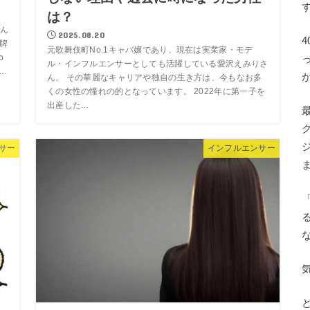
は？
ん
2025.08.20
打牌
元歌舞伎町No.1キャバ嬢であり、現在は実業家・モデ
o
ル・インフルエンサーとしても活躍している愛沢えみりさ
.
ん。 その華麗なキャリアや独自の生き方は、今もなお多
くの女性の憧れの的となっています。 2022年に第一子を
出産した...
サー
インフルエンサー