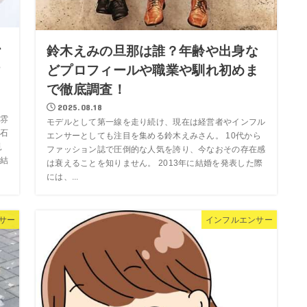
か
鈴木えみの旦那は誰？年齢や出身な
つ
どプロフィールや職業や馴れ初めま
で徹底調査！
2025.08.18
雰
モデルとして第一線を走り続け、現在は経営者やインフル
石
エンサーとしても注目を集める鈴木えみさん。 10代から
見
ファッション誌で圧倒的な人気を誇り、今なおその存在感
結
は衰えることを知りません。 2013年に結婚を発表した際
には、...
サー
インフルエンサー