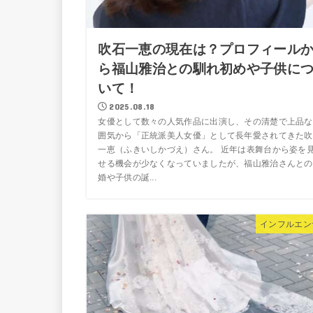
吹石一恵の現在は？プロフィール
ら福山雅治との馴れ初めや子供に
いて！
2025.08.18
女優として数々の人気作品に出演し、その清楚で上品な
囲気から「正統派美人女優」として長年愛されてきた吹
一恵（ふきいしかづえ）さん。 近年は表舞台から姿を
せる機会が少なくなっていましたが、福山雅治さんとの
婚や子供の誕...
インフルエン