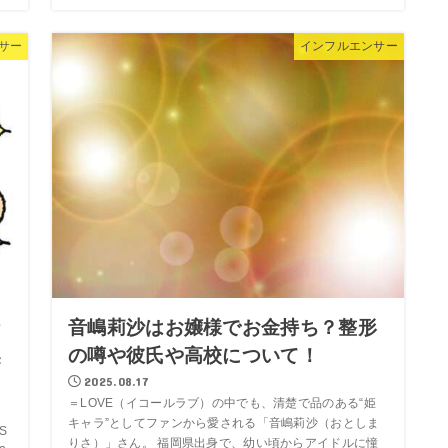
サー
インフルエンサー
な
音嶋莉沙はお嬢様でお金持ち？整形
契
の噂や彼氏や高校について！
2025.08.17
＝LOVE（イコールラブ）の中でも、清楚で品のある“姫
キャラ”としてファンから愛される「音嶋莉沙（おとしま
S
りさ）」さん。 福岡県出身で、幼い頃からアイドルに憧