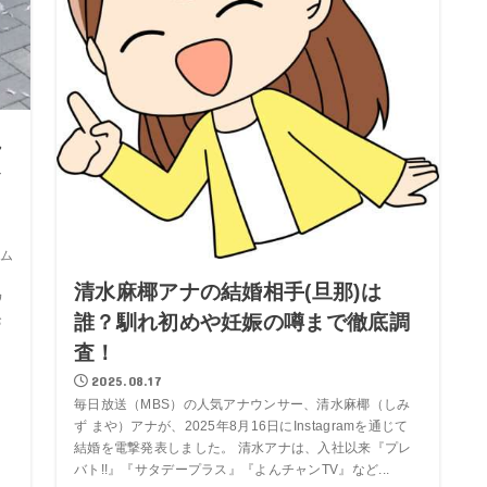
れ
ム
清水麻椰アナの結婚相手(旦那)は
ワ
誰？馴れ初めや妊娠の噂まで徹底調
お
査！
2025.08.17
毎日放送（MBS）の人気アナウンサー、清水麻椰（しみ
ず まや）アナが、2025年8月16日にInstagramを通じて
結婚を電撃発表しました。 清水アナは、入社以来『プレ
バト!!』『サタデープラス』『よんチャンTV』など...