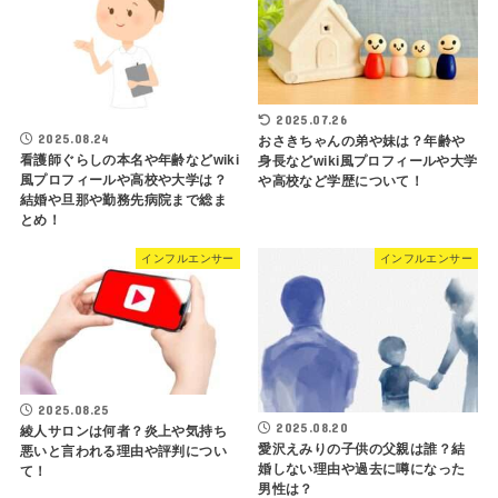
2025.07.26
2025.08.24
おさきちゃんの弟や妹は？年齢や
看護師ぐらしの本名や年齢などwiki
身長などwiki風プロフィールや大学
風プロフィールや高校や大学は？
や高校など学歴について！
結婚や旦那や勤務先病院まで総ま
とめ！
インフルエンサー
インフルエンサー
2025.08.25
2025.08.20
綾人サロンは何者？炎上や気持ち
愛沢えみりの子供の父親は誰？結
悪いと言われる理由や評判につい
婚しない理由や過去に噂になった
て！
男性は？