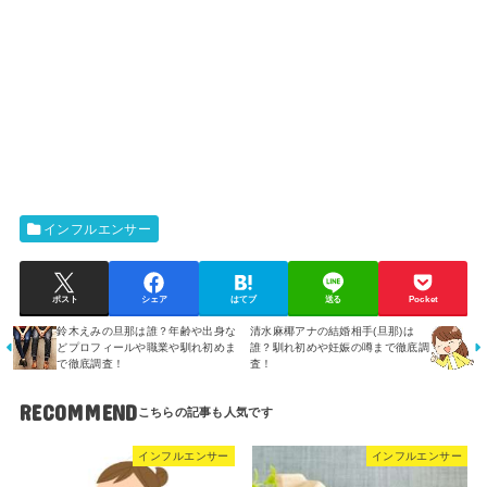
インフルエンサー
ポスト
シェア
はてブ
送る
Pocket
鈴木えみの旦那は誰？年齢や出身な
清水麻椰アナの結婚相手(旦那)は
どプロフィールや職業や馴れ初めま
誰？馴れ初めや妊娠の噂まで徹底調
で徹底調査！
査！
RECOMMEND
インフルエンサー
インフルエンサー