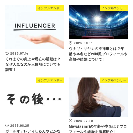
インフルエンサー
インフルエンサー
2025.08.03
ウナギ・サヤカの不祥事とは？年
2025.07.14
齢や本名などwiki風プロフィールや
くれまぐの炎上や現在の活動は？
高校や結婚について！
なぜ人気なのか人気順についても
調査！
インフルエンサー
インフルエンサー
2025.07.20
2025.08.25
Miwa(asmr)の年齢や本名は？プロ
ガールオアレディしゅんやとかな
フィールや経歴を徹底紹介！