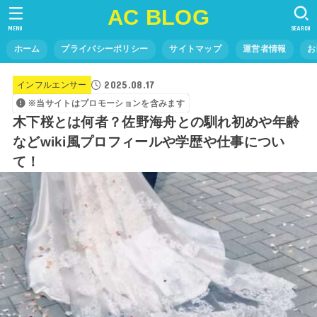
AC BLOG
MENU
SEARCH
ホーム
プライバシーポリシー
サイトマップ
運営者情報
お
2025.08.17
インフルエンサー
※当サイトはプロモーションを含みます
木下桜とは何者？佐野海舟との馴れ初めや年齢
などwiki風プロフィールや学歴や仕事につい
て！