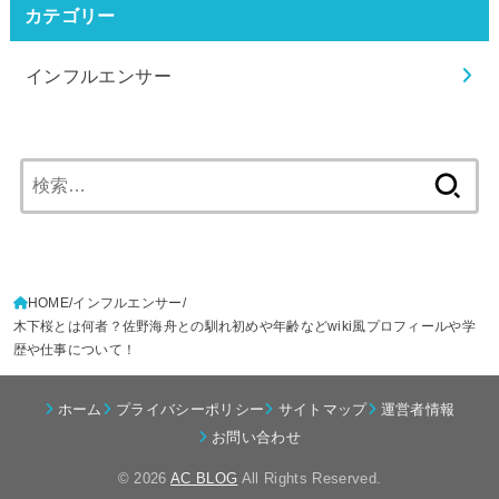
カテゴリー
インフルエンサー
検
索:
HOME
インフルエンサー
木下桜とは何者？佐野海舟との馴れ初めや年齢などwiki風プロフィールや学
歴や仕事について！
ホーム
プライバシーポリシー
サイトマップ
運営者情報
お問い合わせ
© 2026
AC BLOG
All Rights Reserved.