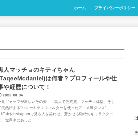
ホーム
プライバシーポリシー
黒人マッチョのキティちゃん
(TaqeeMcdaniel)は何者？プロフィールや仕
事や経歴について！
2025.08.04
一見ギャップが激しいその姿――黒人で筋肉質、マッチョ体型、そし
て突然始まる“ハローキティフィルターを使ったアニメ風ダンス”。
TikTokやInstagramで見る人を笑わせ、驚かせる独特のキャラクター
で、世界中にあっと...