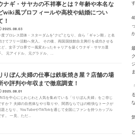
ウナギ・サヤカの不祥事とは？年齢や本名な
どwiki風プロフィールや高校や結婚につい
て！
2025.08.03
一度プロレス団体・スターダムを“クビ”となり、自ら「ギャン期」と名
付けてフリー活動へ突入。 その後、両国国技館自主興行を成功させる
など、女子プロ界で一風変わったキャリアを築くウナギ・サヤカ選
手。 元アイドル、元グラドル、...
りりぼん夫婦の仕事は鉄板焼き屋？店舗の場
所や評判や年収まで徹底調査！
2025.08.01
SNSを中心にじわじわと人気を集めている「りりぼん夫婦」をご存じ
ですか？ 夫婦の自然体なやり取りや、関西ならではの軽快なトークが
話題となり、YouTubeやTikTokを通じて全国にファンを持つカップル
です。 一見、ただ...